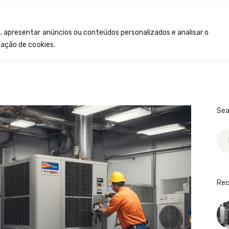
INÍCIO
INÍCIO
SOBRE NÓS
, apresentar anúncios ou conteúdos personalizados e analisar o
SOBRE NÓS
zação de cookies.
CONTACTOS
Sea
Pes
por
Rec