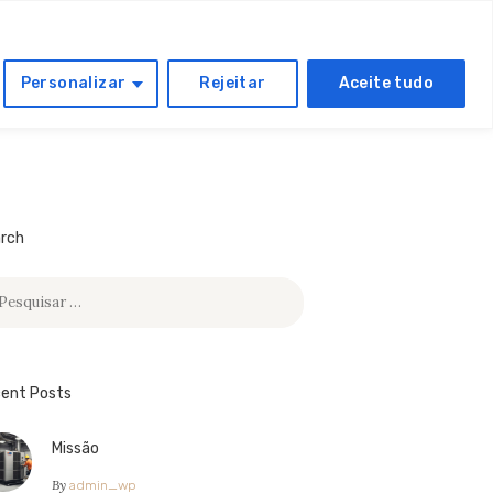
CONTACTOS
Personalizar
Rejeitar
Aceite tudo
rch
quisar
:
ent Posts
Missão
By
admin_wp