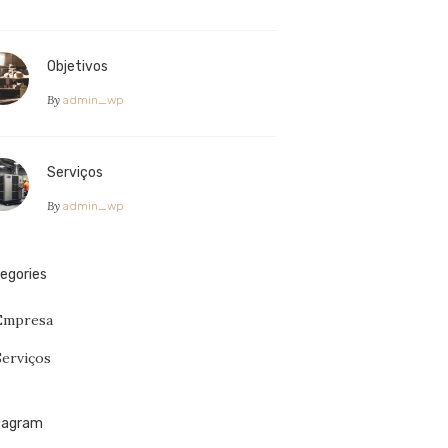
Objetivos
By
admin_wp
Serviços
By
admin_wp
egories
Empresa
Serviços
tagram