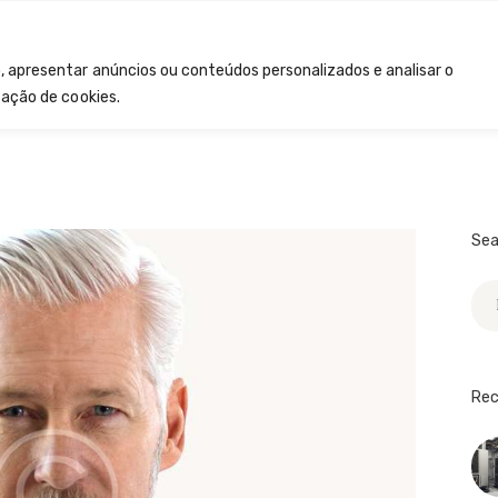
INÍCIO
INÍCIO
SOBRE NÓS
, apresentar anúncios ou conteúdos personalizados e analisar o
SOBRE NÓS
zação de cookies.
CONTACTOS
Sea
Pes
por
Rec