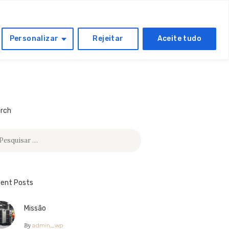
CONTACTOS
Personalizar
Rejeitar
Aceite tudo
rch
quisar
:
ent Posts
Missão
By
admin_wp