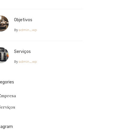
Objetivos
By
admin_wp
Serviços
By
admin_wp
egories
Empresa
Serviços
tagram